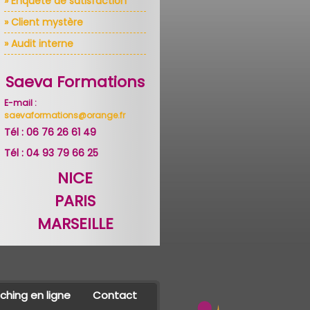
» Enquête de satisfaction
» Client mystère
» Audit interne
Saeva Formations
E-mail :
saevaformations@orange.fr
Tél : 06 76 26 61 49
Tél : 04 93 79 66 25
NICE
PARIS
MARSEILLE
hing en ligne
Contact