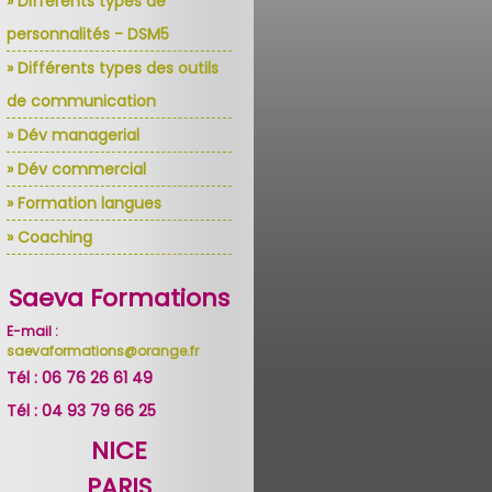
» Différents types de
personnalités - DSM5
» Différents types des outils
de communication
» Dév managerial
» Dév commercial
» Formation langues
» Coaching
Saeva Formations
E-mail :
saevaformations@orange.fr
Tél : 06 76 26 61 49
Tél : 04 93 79 66 25
NICE
PARIS